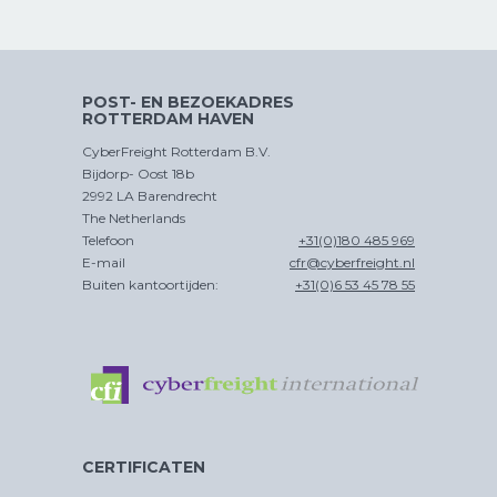
POST- EN BEZOEKADRES
ROTTERDAM HAVEN
CyberFreight Rotterdam B.V.
Bijdorp- Oost 18b
2992 LA Barendrecht
The Netherlands
Telefoon
+31(0)180 485 969
E-mail
cfr@cyberfreight.nl
Buiten kantoortijden:
+31(0)6 53 45 78 55
CERTIFICATEN