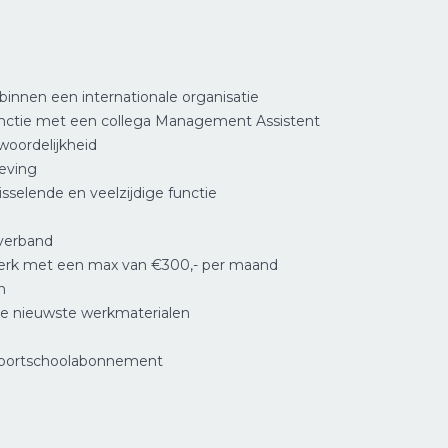
binnen een internationale organisatie
nctie met een collega Management Assistent
twoordelijkheid
eving
sselende en veelzijdige functie
tverband
erk met een max van €300,- per maand
n
e nieuwste werkmaterialen
sportschoolabonnement