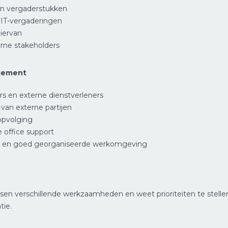
an vergaderstukken
n IT-vergaderingen
iervan
rne stakeholders
agement
s en externe dienstverleners
van externe partijen
opvolging
 office support
le en goed georganiseerde werkomgeving
ussen verschillende werkzaamheden en weet prioriteiten te stellen
tie.