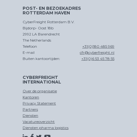
POST- EN BEZOEKADRES
ROTTERDAM HAVEN
CyberFreight Rotterdam B.V.
Bijdorp- Oost 18b
2992 LA Barendrecht
The Netherlands
Telefoon
+31(0)180 485 969
E-mail
cfr@cyberfreight.nl
Buiten kantoortijden:
+31(0)6 53 45 78 55
CYBERFREIGHT
INTERNATIONAL
Over de organisatie
Kantoren
Privacy Statement
Partners
Diensten
Vacatureoverzicht
Diensten pharma logistics