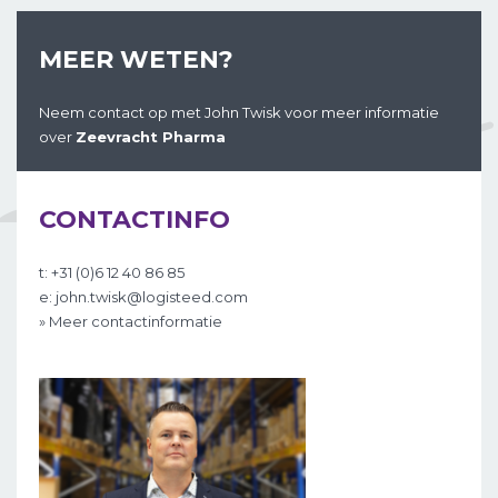
MEER WETEN?
Neem contact op met John Twisk voor meer informatie
over
Zeevracht Pharma
CONTACTINFO
t: +31 (0)6 12 40 86 85
e: john.twisk@logisteed.com
» Meer contactinformatie