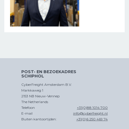
POST- EN BEZOEKADRES
SCHIPHOL
CyberFreight Amsterdam B.V.
Markkaweg 1
2153 NB Nieuw-Vennep
The Netherlands
Telefoon
+31(0)88 1014 700
E-mail
info@cyberfreight.nl
Buiten kantoortijden:
+31(0)6 250 469 74