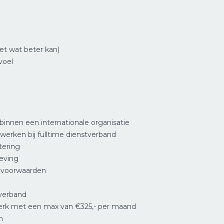
iet wat beter kan)
voel
binnen een internationale organisatie
 werken bij fulltime dienstverband
tering
eving
e voorwaarden
tverband
erk met een max van €325,- per maand
n