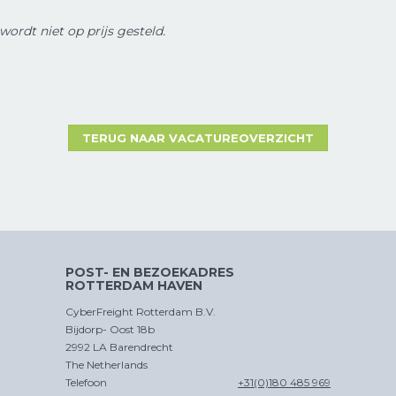
wordt niet op prijs gesteld.
TERUG NAAR VACATUREOVERZICHT
POST- EN BEZOEKADRES
ROTTERDAM HAVEN
CyberFreight Rotterdam B.V.
Bijdorp- Oost 18b
2992 LA Barendrecht
The Netherlands
Telefoon
+31(0)180 485 969