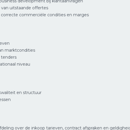
usiness development bij klantaanvragen
van uitstaande offertes
 correcte commerciële condities en marges
ieven
an marktcondities
 tenders
ationaal niveau
aliteit en structuur
cessen
ling over de inkoop tarieven, contract afspraken en geldighei