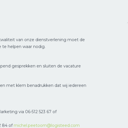
kwaliteit van onze dienstverlening moet de
 je te helpen waar nodig.
rlopend gesprekken en sluiten de vacature
llen met klem benadrukken dat wij iedereen
rketing via 06-512 523 67 of
2 84 of
michel.peetoom@logisteed.com