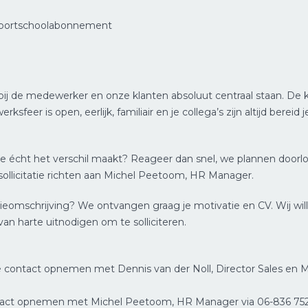
sportschoolabonnement
bij de medewerker en onze klanten absoluut centraal staan. De 
rksfeer is open, eerlijk, familiair en je collega’s zijn altijd bereid
arin je écht het verschil maakt? Reageer dan snel, we plannen doo
sollicitatie richten aan Michel Peetoom, HR Manager.
ieomschrijving? We ontvangen graag je motivatie en CV. Wij wi
van harte uitnodigen om te solliciteren.
je contact opnemen met Dennis van der Noll, Director Sales en Ma
ontact opnemen met Michel Peetoom, HR Manager via 06-836 75