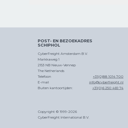
CROSS
TRADE
POST- EN BEZOEKADRES
SCHIPHOL
CyberFreight Amsterdam B.V.
Markkaweg 1
2153 NB Nieuw-Vennep
The Netherlands
Telefoon
+31(0)88 1014 700
E-mail
info@cyberfreight.nl
Buiten kantoortijden:
+31(0)6 250 469 74
Copyright © 1999-2026
CyberFreight International B.V.