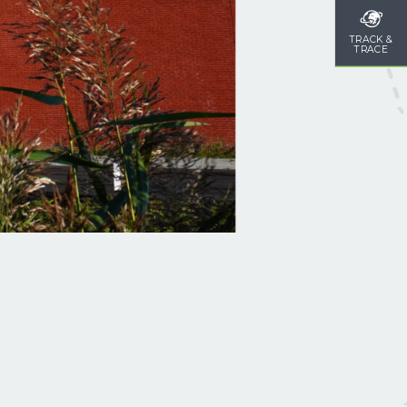
TRACK &
TRACE
LUCHTVRACHT
PROJECTVRACH
DOUANE
ZEEVRACHT
AFHANDELING
OPSLAG EN
CHINA
DITSRIBUTIE
PER SPOOR
WEGTRANSPORT