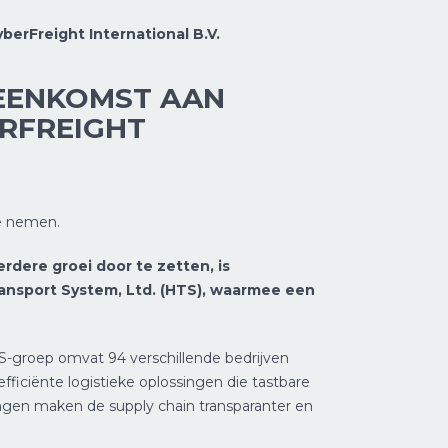
erFreight International B.V.
REENKOMST AAN
ERFREIGHT
te nemen.
dere groei door te zetten, is
ransport System, Ltd. (HTS), waarmee een
S-groep omvat 94 verschillende bedrijven
ficiënte logistieke oplossingen die tastbare
ingen maken de supply chain transparanter en