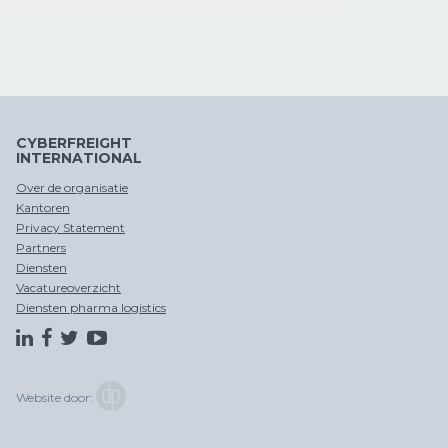
OPSLAG EN
DOUANE
ZEEVRACHT
FISCALE
DITSRIBUTIE
AFHANDELING
VERTEGENWOORDIGING
CYBERFREIGHT
INTERNATIONAL
OPSLAG EN
CHINA
DITSRIBUTIE
PER SPOOR
Over de organisatie
Kantoren
Privacy Statement
Partners
Diensten
Vacatureoverzicht
Diensten pharma logistics
CROSS
TRADE
Website door: