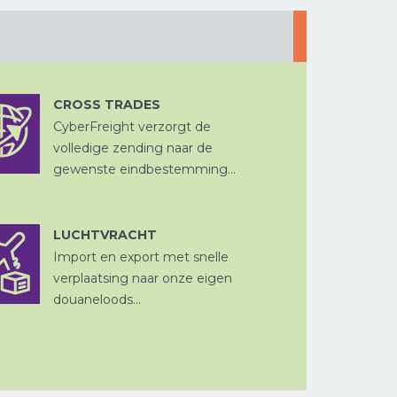
CROSS TRADES
WEGTRANSPORT
PROJECTVRACHT
CyberFreight verzorgt de
CROSS
VERPAKKEN
TRADE
volledige zending naar de
gewenste eindbestemming...
LUCHTVRACHT
Import en export met snelle
DOUANE
VERPAKKEN
LUCHTVRACHT
PROJECTVRAC
AFHANDELING
FISCALE
verplaatsing naar onze eigen
VERTEGENWOORDIGING
douaneloods...