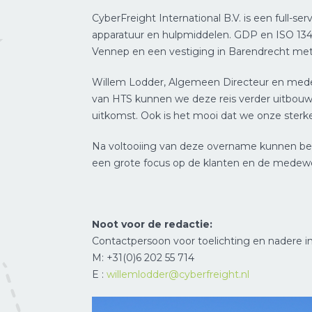
CyberFreight International B.V. is een full-s
apparatuur en hulpmiddelen. GDP en ISO 13485
Vennep en een vestiging in Barendrecht met
Willem Lodder, Algemeen Directeur en medea
van HTS kunnen we deze reis verder uitbouw
uitkomst. Ook is het mooi dat we onze ster
Na voltooiing van deze overname kunnen beid
een grote focus op de klanten en de medewe
Noot voor de redactie:
Contactpersoon voor toelichting en nadere i
M: +31(0)6 202 55 714
E :
willemlodder@cyberfreight.nl