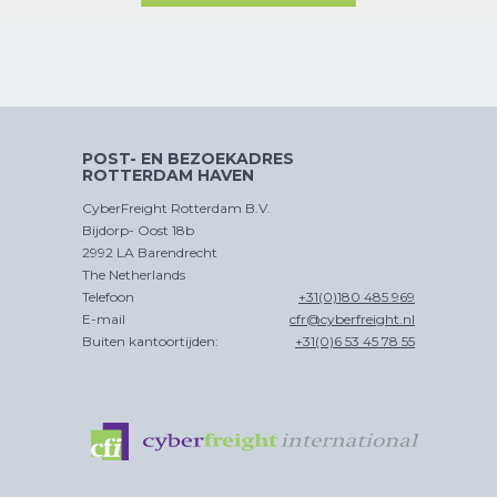
CHINA
PER SPOOR
POST- EN BEZOEKADRES
ROTTERDAM HAVEN
CROSS
CyberFreight Rotterdam B.V.
TRADE
Bijdorp- Oost 18b
2992 LA Barendrecht
The Netherlands
Telefoon
+31(0)180 485 969
E-mail
cfr@cyberfreight.nl
Buiten kantoortijden:
+31(0)6 53 45 78 55