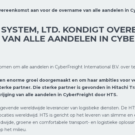
vereenkomst aan voor de overname van alle aandelen in Cyb
 SYSTEM, LTD. KONDIGT OVE
VAN ALLE AANDELEN IN CYB
omen om alle aandelen in CyberFreight International B.V. over 
en enorme groei doorgemaakt en om haar ambities voor ver
erke partner. Die sterke partner is gevonden in Hitachi T
ijging van alle aandelen in CyberFreight door HTS.
evende wereldwijde leverancier van logistieke diensten. De HT
ies wereldwijd. HTS is gericht op het leveren van slimme en ef
dwijde, groene en comfortabele transport- en logistieke oploss
 het milieu.