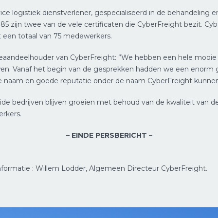
ervice logistiek dienstverlener, gespecialiseerd in de behandeli
 zijn twee van de vele certificaten die CyberFreight bezit. Cyb
 een totaal van 75 medewerkers.
andeelhouder van CyberFreight: ”We hebben een hele mooie 23
en. Vanaf het begin van de gesprekken hadden we een enorm goe
ke naam en goede reputatie onder de naam CyberFreight kunnen
e bedrijven blijven groeien met behoud van de kwaliteit van d
rkers.
–
EINDE PERSBERICHT –
nformatie : Willem Lodder, Algemeen Directeur CyberFreight.