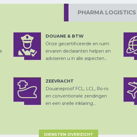
PHARMA LOGISTICS
DOUANE & BTW
LUCHTVRACHT
Onze gecertificeerde en ruim
DOUANE
AFHANDELING
e
ervaren declaranten helpen en
adviseren u in alle aspecten...
ZEEVRACHT
Douaneproof FCL, LCL, Ro-ro
ZEEVRACHT
OPSLAG EN
en conventionele zendingen
DITSRIBUTIE
en een snelle inklaring...
DIENSTEN OVERZICHT