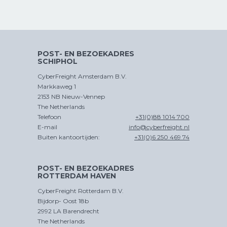
POST- EN BEZOEKADRES
SCHIPHOL
CyberFreight Amsterdam B.V.
Markkaweg 1
2153 NB Nieuw-Vennep
The Netherlands
Telefoon
+31(0)88 1014 700
E-mail
info@cyberfreight.nl
Buiten kantoortijden:
+31(0)6 250 469 74
POST- EN BEZOEKADRES
ROTTERDAM HAVEN
CyberFreight Rotterdam B.V.
Bijdorp- Oost 18b
2992 LA Barendrecht
The Netherlands