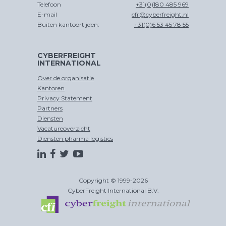
Telefoon
+31(0)180 485 969
E-mail
cfr@cyberfreight.nl
Buiten kantoortijden:
+31(0)6 53 45 78 55
CYBERFREIGHT
INTERNATIONAL
Over de organisatie
Kantoren
Privacy Statement
Partners
Diensten
Vacatureoverzicht
Diensten pharma logistics
Copyright © 1999-2026
CyberFreight International B.V.