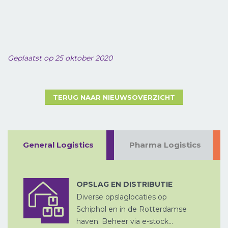
Geplaatst op 25 oktober 2020
TERUG NAAR NIEUWSOVERZICHT
LUCHTVRACHT
General Logistics
Pharma Logistics
ZEEVRACHT
A
OPSLAG EN DISTRIBUTIE
PROJECTVRACHT
Diverse opslaglocaties op
Schiphol en in de Rotterdamse
haven. Beheer via e-stock...