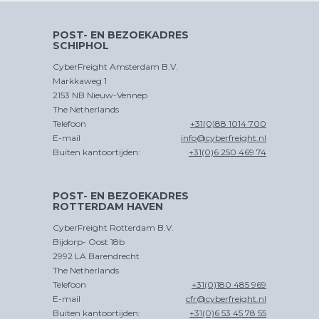
TRADE
POST- EN BEZOEKADRES
SCHIPHOL
CyberFreight Amsterdam B.V.
Markkaweg 1
CHINA
2153 NB Nieuw-Vennep
D
PER SPOOR
The Netherlands
Telefoon
+31(0)88 1014 700
E-mail
info@cyberfreight.nl
Buiten kantoortijden:
+31(0)6 250 469 74
POST- EN BEZOEKADRES
ROTTERDAM HAVEN
CROSS
TRADE
CyberFreight Rotterdam B.V.
Bijdorp- Oost 18b
2992 LA Barendrecht
The Netherlands
Telefoon
+31(0)180 485 969
E-mail
cfr@cyberfreight.nl
Buiten kantoortijden:
+31(0)6 53 45 78 55