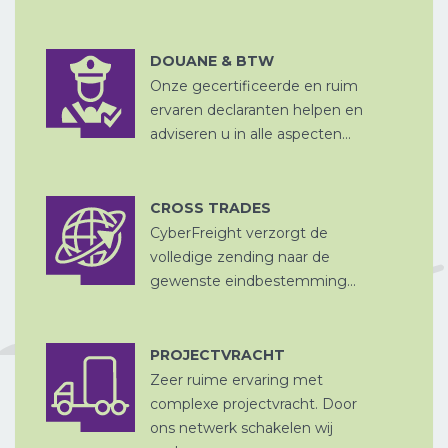
CHINA
DOUANE & BTW
D
PER SPOOR
Onze gecertificeerde en ruim
DOUANE
AFHANDELING
ervaren declaranten helpen en
adviseren u in alle aspecten...
CROSS TRADES
CyberFreight verzorgt de
CROSS
OPSLAG EN
TRADE
volledige zending naar de
DITSRIBUTIE
gewenste eindbestemming...
PROJECTVRACHT
Zeer ruime ervaring met
LUCHTVRACHT
complexe projectvracht. Door
ons netwerk schakelen wij