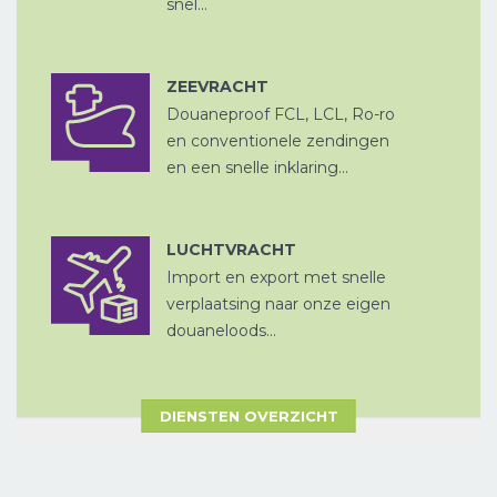
snel...
ZEEVRACHT
Douaneproof FCL, LCL, Ro-ro
ZEEVRACHT
A
en conventionele zendingen
en een snelle inklaring...
LUCHTVRACHT
Import en export met snelle
LUCHTVRACHT
CHINA
verplaatsing naar onze eigen
D
PER SPOOR
douaneloods...
DIENSTEN OVERZICHT
ZEEVRACHT
A
CROSS