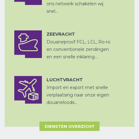
ons netwerk schakelen wij
snel...
ZEEVRACHT
Douaneproof FCL, LCL, Ro-ro
ZEEVRACHT
A
en conventionele zendingen
en een snelle inklaring...
LUCHTVRACHT
Import en export met snelle
LUCHTVRACHT
CHINA
verplaatsing naar onze eigen
D
PER SPOOR
douaneloods...
DIENSTEN OVERZICHT
ZEEVRACHT