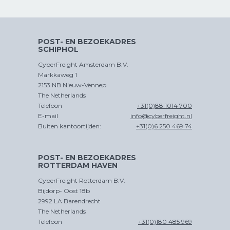
A
CROSS
TRADE
POST- EN BEZOEKADRES
SCHIPHOL
CyberFreight Amsterdam B.V.
Markkaweg 1
CHINA
2153 NB Nieuw-Vennep
D
PER SPOOR
The Netherlands
Telefoon
+31(0)88 1014 700
E-mail
info@cyberfreight.nl
Buiten kantoortijden:
+31(0)6 250 469 74
POST- EN BEZOEKADRES
ROTTERDAM HAVEN
CROSS
TRADE
CyberFreight Rotterdam B.V.
Bijdorp- Oost 18b
2992 LA Barendrecht
The Netherlands
Telefoon
+31(0)180 485 969