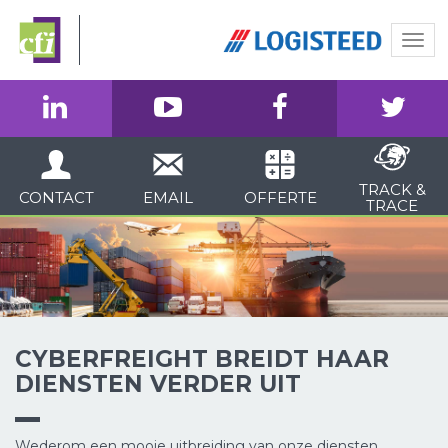
Togg
navi
TRACK &
CONTACT
EMAIL
OFFERTE
TRACE
CYBERFREIGHT BREIDT HAAR
DIENSTEN VERDER UIT
Wederom een mooie uitbreiding van onze diensten.