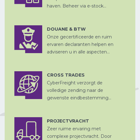
haven. Beheer via e-stock...
CHINA
DOUANE & BTW
D
PER SPOOR
Onze gecertificeerde en ruim
DOUANE
AFHANDELING
ervaren declaranten helpen en
adviseren u in alle aspecten...
CROSS TRADES
CyberFreight verzorgt de
CROSS
OPSLAG EN
TRADE
volledige zending naar de
DITSRIBUTIE
gewenste eindbestemming...
PROJECTVRACHT
Zeer ruime ervaring met
LUCHTVRACHT
complexe projectvracht. Door