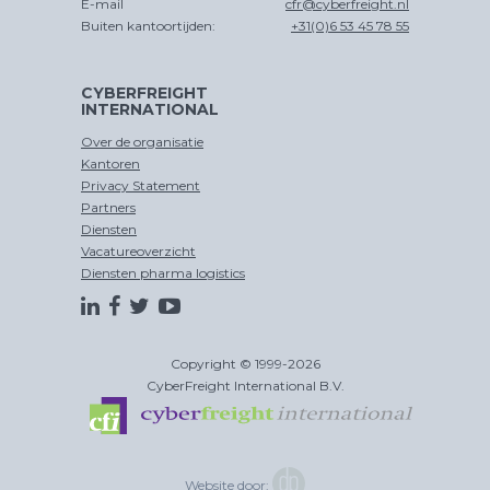
E-mail
cfr@cyberfreight.nl
Buiten kantoortijden:
+31(0)6 53 45 78 55
CYBERFREIGHT
INTERNATIONAL
Over de organisatie
Kantoren
Privacy Statement
Partners
Diensten
Vacatureoverzicht
Diensten pharma logistics
Copyright © 1999-2026
CyberFreight International B.V.
Website door: