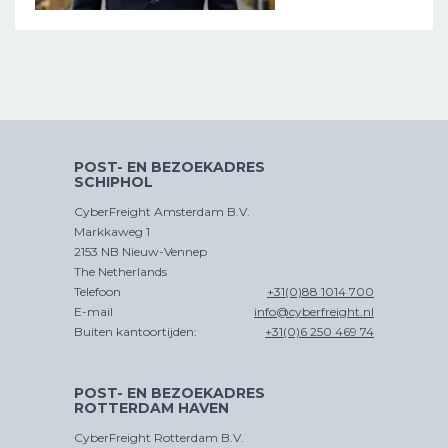
POST- EN BEZOEKADRES
SCHIPHOL
CyberFreight Amsterdam B.V.
Markkaweg 1
2153 NB Nieuw-Vennep
The Netherlands
Telefoon
+31(0)88 1014 700
E-mail
info@cyberfreight.nl
Buiten kantoortijden:
+31(0)6 250 469 74
POST- EN BEZOEKADRES
ROTTERDAM HAVEN
CyberFreight Rotterdam B.V.