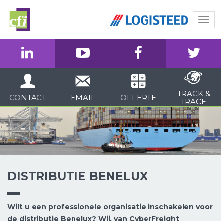
Togg
navi
TRACK &
CONTACT
EMAIL
OFFERTE
TRACE
DISTRIBUTIE BENELUX
Wilt u een professionele organisatie inschakelen voor
de distributie Benelux? Wij, van CyberFreight