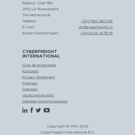
Bijdorp- Oost 18b
2992 LA Barendrecht
The Netherlands
Telefoon
+31(0)180 485 969
E-mail
cfr@cyberfreight.nl
Buiten kantoortijden:
+31(0)6 53 45 78 55
CYBERFREIGHT
INTERNATIONAL
Over de organisatie
Kantoren
Privacy Statement
Partners
Diensten
Vacatureoverzicht
Diensten pharma logistics
Copyright © 1999-2026
CyberFreight International B.V.