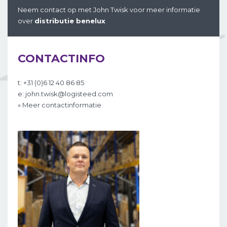
Neem contact op met John Twisk voor meer informatie
over
distributie benelux
CONTACTINFO
t: +31 (0)6 12 40 86 85
e: john.twisk@logisteed.com
» Meer contactinformatie