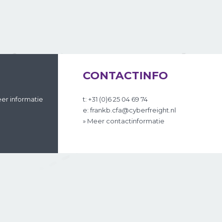
CONTACTINFO
er informatie
t: +31 (0)6 25 04 69 74
e: frankb.cfa@cyberfreight.nl
» Meer contactinformatie