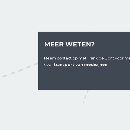
MEER WETEN?
Neem contact op met Frank de Bont voor me
over
transport van medicijnen