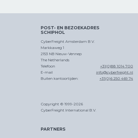
POST- EN BEZOEKADRES
SCHIPHOL
CyberFreight Amsterdam B.V.
Markkaweg 1
2153 NB Nieuw-Vennep
The Netherlands
Telefoon
+31(0)88 1014 700
E-mail
info@cyberfreight.nl
Buiten kantoortijden:
+31(0)6 250 469 74
Copyright © 1999-2026
CyberFreight International B.V.
PARTNERS