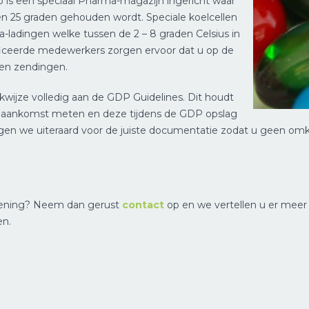
 is een speciaal Pharma-magazijn ingericht waar
n 25 graden gehouden wordt. Speciale koelcellen
-ladingen welke tussen de 2 – 8 graden Celsius in
ficeerde medewerkers zorgen ervoor dat u op de
 en zendingen.
kwijze volledig aan de GDP Guidelines. Dit houdt
j aankomst meten en deze tijdens de GDP opslag
rgen we uiteraard voor de juiste documentatie zodat u geen om
lening? Neem dan gerust
contact
op en we vertellen u er meer
en.