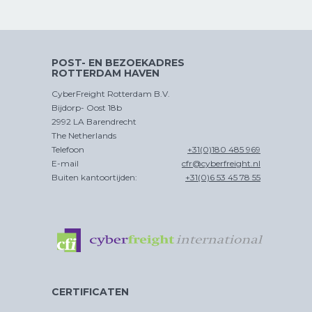
POST- EN BEZOEKADRES
ROTTERDAM HAVEN
CyberFreight Rotterdam B.V.
Bijdorp- Oost 18b
2992 LA Barendrecht
The Netherlands
Telefoon
+31(0)180 485 969
E-mail
cfr@cyberfreight.nl
Buiten kantoortijden:
+31(0)6 53 45 78 55
CERTIFICATEN