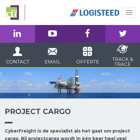
Togg
navi
TRACK &
CONTACT
EMAIL
OFFERTE
TRACE
PROJECT CARGO
CyberFreight is de specialist als het gaat om project
cargo. Bij projectcargo wordt in één keer heel veel