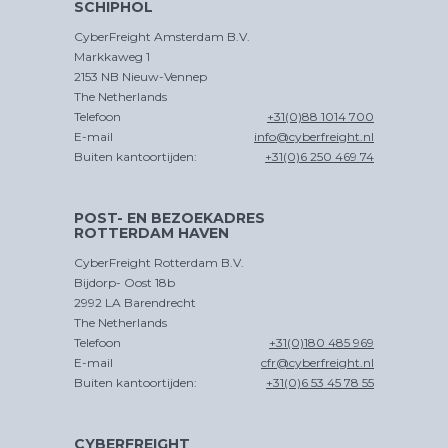
SCHIPHOL
CyberFreight Amsterdam B.V.
Markkaweg 1
2153 NB Nieuw-Vennep
The Netherlands
Telefoon
+31(0)88 1014 700
E-mail
info@cyberfreight.nl
Buiten kantoortijden:
+31(0)6 250 469 74
POST- EN BEZOEKADRES
ROTTERDAM HAVEN
CyberFreight Rotterdam B.V.
Bijdorp- Oost 18b
2992 LA Barendrecht
The Netherlands
Telefoon
+31(0)180 485 969
E-mail
cfr@cyberfreight.nl
Buiten kantoortijden:
+31(0)6 53 45 78 55
CYBERFREIGHT