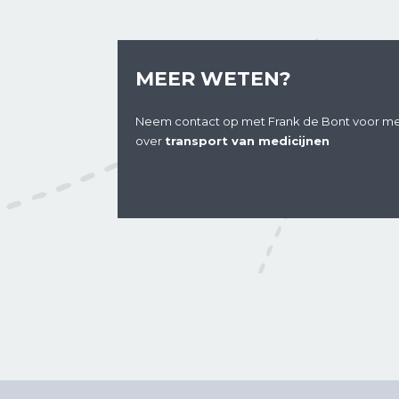
MEER WETEN?
Neem contact op met Frank de Bont voor me
over
transport van medicijnen