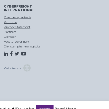
CYBERFREIGHT
INTERNATIONAL
Over de organisatie
Kantoren
Privacy Statement
Partners
Diensten
Vacatureoverzicht
Diensten pharma logistics
Website door:
pt-out if you wish.
Read More
Accept