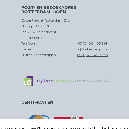
POST- EN BEZOEKADRES
ROTTERDAM HAVEN
CyberFreight Rotterdam B.V.
Bijdorp- Oost 18b
2992 LA Barendrecht
The Netherlands
Telefoon
+31(0)180 485 969
E-mail
cfr@cyberfreight.nl
Buiten kantoortijden:
+31(0)6 53 45 78 55
CERTIFICATEN
 experience. We'll assume you're ok with this, but you can o