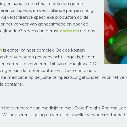
degen aanpak en uiteraard ook een goede
ren complex is en verschillende partijen nodig
wij verschillende specifieke producten op de
voor het vervoer van geneesmiddelen door de
ogelijkheden? Neem dan gerust
contact
met ons
t
is echter minder complex. Ook de kosten
an het vervoeren per zeevracht langer is, bieden
n correct te vervoeren. Dit kan namelijk Via CTC
ogenaamde reefer containers. Deze containers
ordt de medicatie op de juiste temperatuur gehouden. Voor het 
e container.
an het vervoeren van medicijnen met CyberFreight Pharma Log
 Wij adviseren u graag en vertellen u welke vervoersmethode h