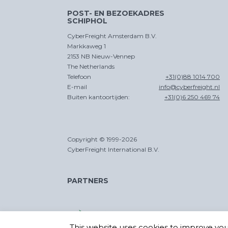
POST- EN BEZOEKADRES
SCHIPHOL
CyberFreight Amsterdam B.V.
Markkaweg 1
2153 NB Nieuw-Vennep
The Netherlands
Telefoon
+31(0)88 1014 700
E-mail
info@cyberfreight.nl
Buiten kantoortijden:
+31(0)6 250 469 74
Copyright © 1999-2026
CyberFreight International B.V.
PARTNERS
This website uses cookies to improve your