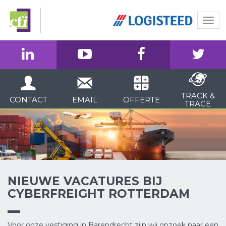
Togg
navi
TRACK &
CONTACT
EMAIL
OFFERTE
TRACE
NIEUWE VACATURES BIJ
CYBERFREIGHT ROTTERDAM
Voor onze vestiging in Barendrecht zijn wij opzoek naar een