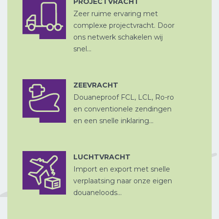
PROJECTVRACHT
Zeer ruime ervaring met
LUCHTVRACHT
complexe projectvracht. Door
ons netwerk schakelen wij
snel...
ZEEVRACHT
Douaneproof FCL, LCL, Ro-ro
ZEEVRACHT
A
en conventionele zendingen
en een snelle inklaring...
LUCHTVRACHT
Import en export met snelle
LUCHTVRACHT
CHINA
verplaatsing naar onze eigen
D
PER SPOOR
douaneloods...