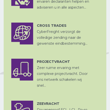
ervaren declaranten helpen en
adviseren u in alle aspecten...
CROSS TRADES
CyberFreight verzorgt de
CROSS
OPSLAG EN
TRADE
volledige zending naar de
DITSRIBUTIE
gewenste eindbestemming...
PROJECTVRACHT
Zeer ruime ervaring met
LUCHTVRACHT
complexe projectvracht. Door
ons netwerk schakelen wij
snel...
ZEEVRACHT
Douaneproof FCL, LCL, Ro-ro