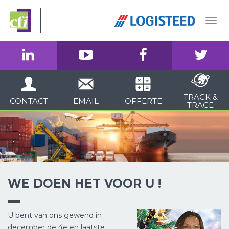
Togg
navi
TRACK &
CONTACT
EMAIL
OFFERTE
TRACE
WE DOEN HET VOOR U !
U bent van ons gewend in
december de 4e en laatste