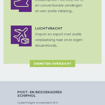
ZEEVRACHT
A
en conventionele zendingen
en een snelle inklaring...
LUCHTVRACHT
Import en export met snelle
LUCHTVRACHT
CHINA
verplaatsing naar onze eigen
D
PER SPOOR
douaneloods...
DIENSTEN OVERZICHT
ZEEVRACHT
A
CROSS
TRADE
POST- EN BEZOEKADRES
SCHIPHOL
CyberFreight Amsterdam B.V.