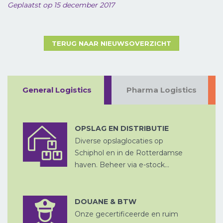
Geplaatst op 15 december 2017
TERUG NAAR NIEUWSOVERZICHT
LUCHTVRACHT
General Logistics
Pharma Logistics
ZEEVRACHT
A
OPSLAG EN DISTRIBUTIE
PROJECTVRACHT
Diverse opslaglocaties op
Schiphol en in de Rotterdamse
haven. Beheer via e-stock...
CHINA
DOUANE & BTW
D
PER SPOOR
Onze gecertificeerde en ruim
DOUANE
AFHANDELING