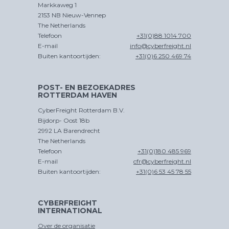
Markkaweg 1
CHINA
2153 NB Nieuw-Vennep
D
PER SPOOR
The Netherlands
Telefoon
+31(0)88 1014 700
E-mail
info@cyberfreight.nl
Buiten kantoortijden:
+31(0)6 250 469 74
POST- EN BEZOEKADRES
ROTTERDAM HAVEN
CROSS
TRADE
CyberFreight Rotterdam B.V.
Bijdorp- Oost 18b
2992 LA Barendrecht
The Netherlands
Telefoon
+31(0)180 485 969
E-mail
cfr@cyberfreight.nl
Buiten kantoortijden:
+31(0)6 53 45 78 55
CYBERFREIGHT
INTERNATIONAL
Over de organisatie