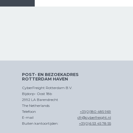
POST- EN BEZOEKADRES
ROTTERDAM HAVEN
CyberFreight Rotterdam B.V.
Bijdorp- Oost 18b
2992 LA Barendrecht
The Netherlands
Telefoon
+31(0)180 485 969
E-mail
cfr@cyberfreight.nl
Buiten kantoortijden:
+31(0)6 53 45 78 55