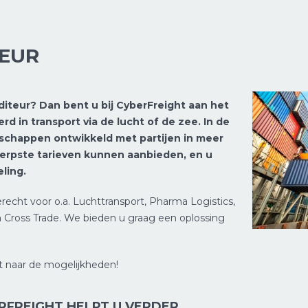
TEUR
iteur? Dan bent u bij CyberFreight aan het
eerd in transport via de lucht of de zee. In de
rschappen ontwikkeld met partijen in meer
herpste tarieven kunnen aanbieden, en u
ling.
erecht voor o.a. Luchttransport, Pharma Logistics,
n Cross Trade. We bieden u graag een oplossing
t naar de mogelijkheden!
RFREIGHT HELPT U VERDER