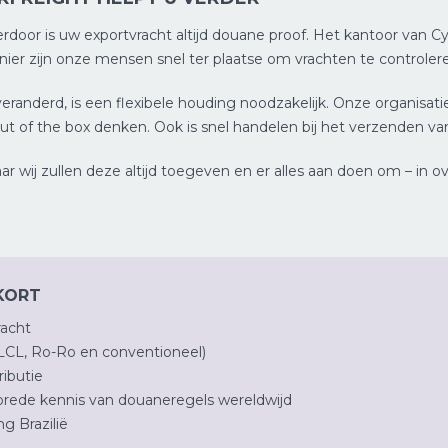
erdoor is uw exportvracht altijd douane proof. Het kantoor van Cy
er zijn onze mensen snel ter plaatse om vrachten te controleren
veranderd, is een flexibele houding noodzakelijk. Onze organisat
t of the box denken. Ook is snel handelen bij het verzenden van 
r wij zullen deze altijd toegeven en er alles aan doen om – in o
 KORT
racht
LCL, Ro-Ro en conventioneel)
ributie
brede kennis van douaneregels wereldwijd
g Brazilië