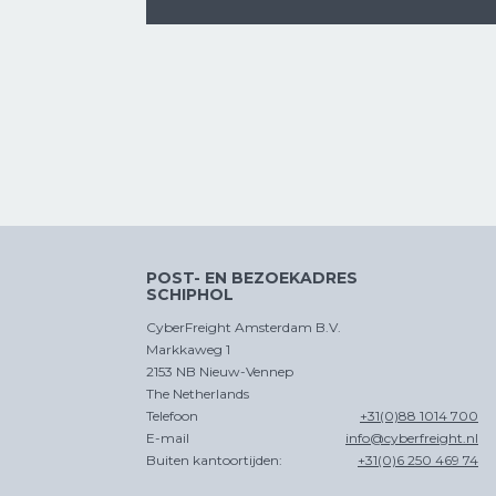
POST- EN BEZOEKADRES
SCHIPHOL
CyberFreight Amsterdam B.V.
Markkaweg 1
2153 NB Nieuw-Vennep
The Netherlands
Telefoon
+31(0)88 1014 700
E-mail
info@cyberfreight.nl
Buiten kantoortijden:
+31(0)6 250 469 74