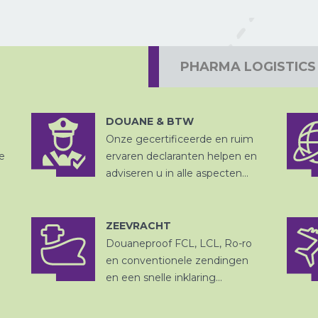
PROJECTVRACHT
PHARMA LOGISTICS
DOUANE & BTW
LUCHTVRACHT
Onze gecertificeerde en ruim
DOUANE
AFHANDELING
e
ervaren declaranten helpen en
adviseren u in alle aspecten...
ZEEVRACHT
Douaneproof FCL, LCL, Ro-ro
ZEEVRACHT
OPSLAG EN
en conventionele zendingen
DITSRIBUTIE
en een snelle inklaring...