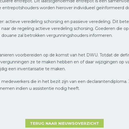
culiere entrepot. Dit laatstgenoemde entrepot is een samenvoe
idige entrepotshouders worden hierover individueel geïnformeerd 
er: actieve veredeling schorsing en passieve veredeling. Dit bet
ar de regeling actieve veredeling schorsing. Goederen die op 1
 douane zal betrokken vergunningshouders informeren.
anieren voorbereiden op de komst van het DWU. Totdat de defin
evergunningen ze te maken hebben en of daar wijzigingen op va
ijdig een inventarisatie te maken.
medewerkers die in het bezit zijn van een declarantendiploma. Zi
emen indien u assistentie nodig heeft.
TERUG NAAR NIEUWSOVERZICHT