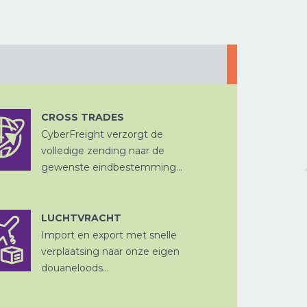
OPSLAG EN
CHINA
DITSRIBUTIE
PER SPOOR
WEGTRANSPORT
CROSS TRADES
WEGTRANSPORT
PROJECTVRACHT
CyberFreight verzorgt de
CROSS
VERPAKKEN
TRADE
volledige zending naar de
gewenste eindbestemming...
LUCHTVRACHT
Import en export met snelle
DOUANE
VERPAKKEN
LUCHTVRACHT
PROJECTVRAC
AFHANDELING
FISCALE
verplaatsing naar onze eigen
VERTEGENWOORDIGING
douaneloods...