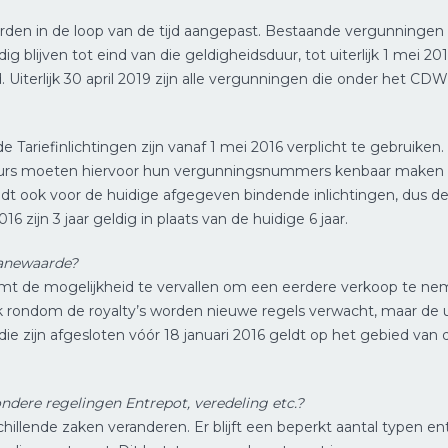
rden in de loop van de tijd aangepast. Bestaande vergunningen
g blijven tot eind van die geldigheidsduur, tot uiterlijk 1 mei 
 Uiterlijk 30 april 2019 zijn alle vergunningen die onder het CD
 Tariefinlichtingen zijn vanaf 1 mei 2016 verplicht te gebrui
eurs moeten hiervoor hun vergunningsnummers kenbaar maken aan
eldt ook voor de huidige afgegeven bindende inlichtingen, dus d
 zijn 3 jaar geldig in plaats van de huidige 6 jaar.
uanewaarde?
omt de mogelijkheid te vervallen om een eerdere verkoop te neme
 Ook rondom de royalty’s worden nieuwe regels verwacht, maar de 
ie zijn afgesloten vóór 18 januari 2016 geldt op het gebied van 
ondere regelingen Entrepot, veredeling etc.?
hillende zaken veranderen. Er blijft een beperkt aantal typen en