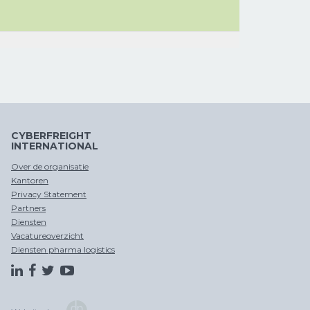
OPSLAG EN
DOUANE
ZEEVRACHT
FISCALE
DITSRIBUTIE
AFHANDELING
VERTEGENWOORDIGING
CYBERFREIGHT
INTERNATIONAL
OPSLAG EN
CHINA
DITSRIBUTIE
PER SPOOR
Over de organisatie
Kantoren
Privacy Statement
Partners
Diensten
Vacatureoverzicht
Diensten pharma logistics
CROSS
TRADE