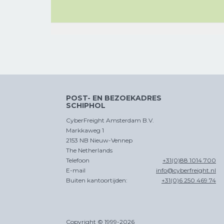
CROSS
TRADE
POST- EN BEZOEKADRES
SCHIPHOL
CyberFreight Amsterdam B.V.
Markkaweg 1
2153 NB Nieuw-Vennep
The Netherlands
Telefoon
+31(0)88 1014 700
E-mail
info@cyberfreight.nl
Buiten kantoortijden:
+31(0)6 250 469 74
Copyright © 1999-2026