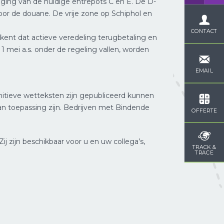
ging van de huidige entrepots C en E. De D-
door de douane. De vrije zone op Schiphol en
CONTACT
ekent dat actieve veredeling terugbetaling en
 mei a.s. onder de regeling vallen, worden
EMAIL
LUCHTVRACHT
PROJECTVRACH
itieve wetteksten zijn gepubliceerd kunnen
n toepassing zijn. Bedrijven met Bindende
OFFERTE
j zijn beschikbaar voor u en uw collega’s,
TRACK &
DOUANE
TRACE
ZEEVRACHT
AFHANDELING