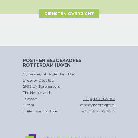
DIENSTEN OVERZICHT
CHINA
PER SPOOR
POST- EN BEZOEKADRES
ROTTERDAM HAVEN
CROSS
CyberFreight Rotterdam B.V.
TRADE
Bijdorp- Oost 18b
2992 LA Barendrecht
The Netherlands
Telefoon
+31(0)180 485 969
E-mail
cfr@cyberfreight.nl
Buiten kantoortijden:
+31(0)6 53 45 78 55